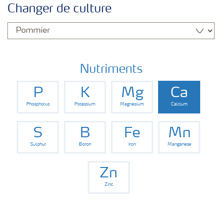
Changer de culture
Nutriments
P
K
Mg
Ca
Phosphorus
Potassium
Magnesium
Calcium
S
B
Fe
Mn
Sulphur
Boron
Iron
Manganese
Zn
Zinc