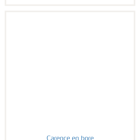
Carence en bore
Carence en bore