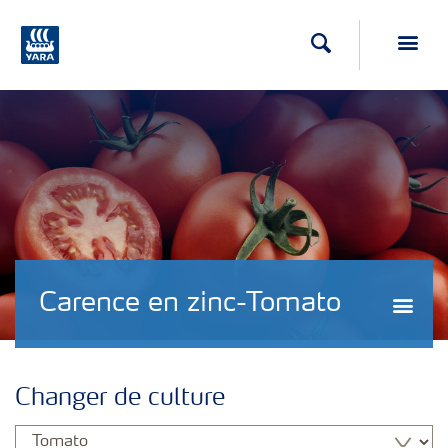
Recherche
Toggl
Carence en zinc-Tomato
Togg
Changer de culture