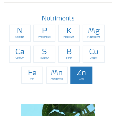
Nutriments
N
P
K
Mg
Nitrogen
Phosphorus
Potassium
Magnesium
Ca
S
B
Cu
Calcium
Sulphur
Boron
Copper
Fe
Mn
Zn
Iron
Manganese
Zinc