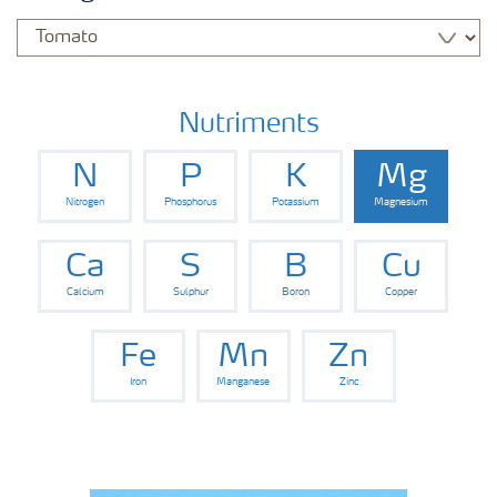
Nutriments
N
P
K
Mg
Nitrogen
Phosphorus
Potassium
Magnesium
Ca
S
B
Cu
Calcium
Sulphur
Boron
Copper
Fe
Mn
Zn
Iron
Manganese
Zinc