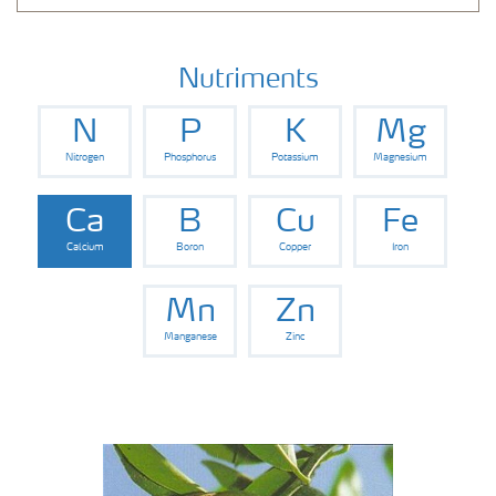
Nutriments
N
P
K
Mg
Nitrogen
Phosphorus
Potassium
Magnesium
Ca
B
Cu
Fe
Calcium
Boron
Copper
Iron
Mn
Zn
Manganese
Zinc