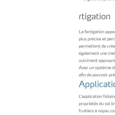
rtigation
La fertigation appor
plus précise et pe
permettent de créer
également une meill
nutriment appropri
Avec un système de 
afin de pourvoir pr
Applicati
L'application foliai
propriétés du sol li
fruitiers à noyau c