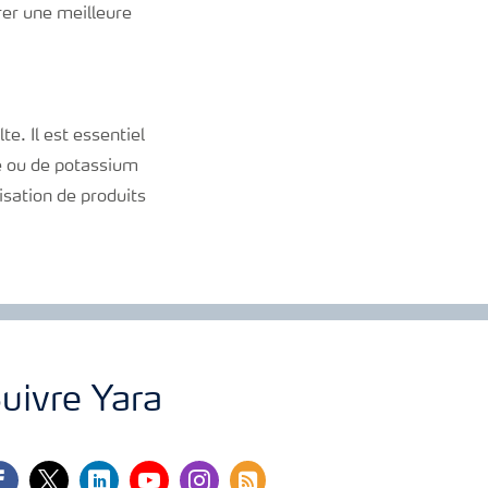
urer une meilleure
te. Il est essentiel
ore ou de potassium
lisation de produits
uivre Yara
cebook
twitter
linkedin
youtube
instagram
rss