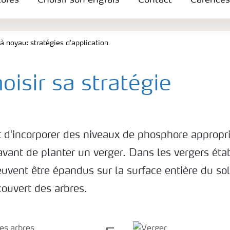
tures
Choisir son engrais
Contact
Carences
 à noyau: stratégies d'application
oisir sa stratégie
t d'incorporer des niveaux de phosphore appropr
avant de planter un verger. Dans les vergers étab
euvent être épandus sur la surface entière du so
couvert des arbres.