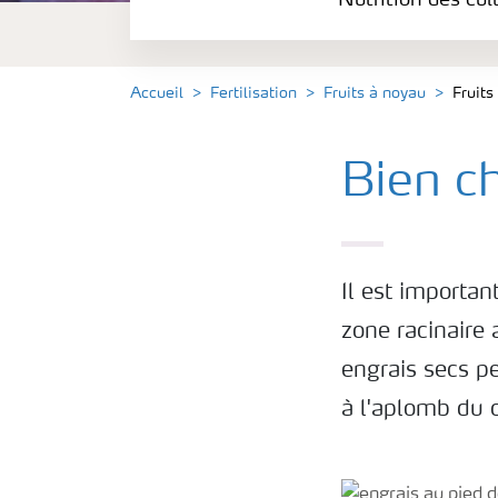
Nutrition des cul
Accueil
Fertilisation
Fruits à noyau
Fruits
Bien ch
Il est importan
zone racinaire 
engrais secs p
à l'aplomb du 