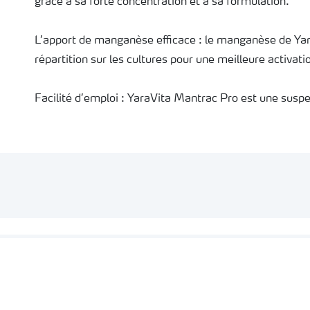
grâce à sa forte concentration et à sa formulation.
L’apport de manganèse efficace : le manganèse de YaraVita Mantrac Pro permet une 
répartition sur les cultures pour une meilleure activati
Facilité d’emploi : YaraVita Mantrac Pro est une suspension stable qui se mélange facilement et
rapidement dans la cuve du pulvérisateur sans qu’un 
Limitez vos passages de pulvérisateur : YaraVita Mantrac Pro peut être facilement intégré dans
des programmes de protection des cultures, ce qui évi
spécifiques. Utilisez Tankmix pour connaitre les compa