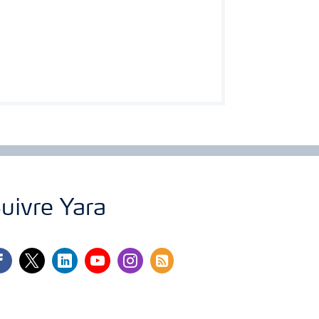
uivre Yara
cebook
twitter
linkedin
youtube
instagram
rss