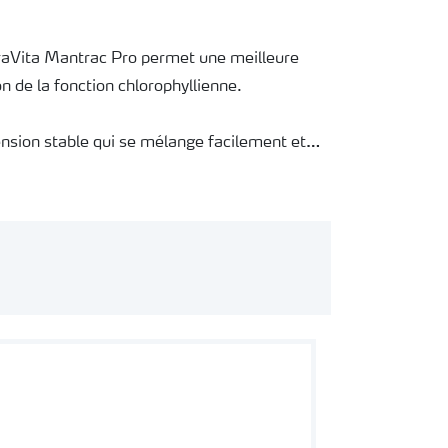
meilleure
on de la fonction chlorophyllienne.
pré-mélange soit nécessaire.
te des opérations de pulvérisation
tibilités lors des mélanges en cuve.