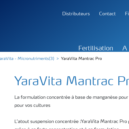
Distributeurs
Contact
F
Fertilisation
A 
araVita - Micronutriments(3)
YaraVita Mantrac Pro
YaraVita Mantrac P
La formulation concentrée à base de manganèse pour pul
pour vos cultures
L’atout suspension concentrée :YaraVita Mantrac Pro permet des apports limités en quantités