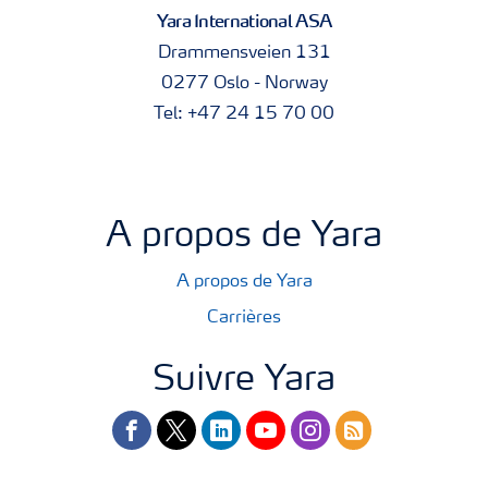
Yara International ASA
programmes de protection des cultures et évite ainsi des
opérations de pulvérisation spécifiques. Utilisez Tankmix
Drammensveien 131
pour connaître les compatibilités lors des mélanges en
0277 Oslo - Norway
cuve.
Tel: +47 24 15 70 00
A propos de Yara
A propos de Yara
Carrières
Suivre Yara
facebook
twitter
linkedin
youtube
instagram
rss