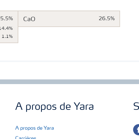
15.5%
CaO
26.5%
14.4%
1.1%
A propos de Yara
S
fa
A propos de Yara
Carrières