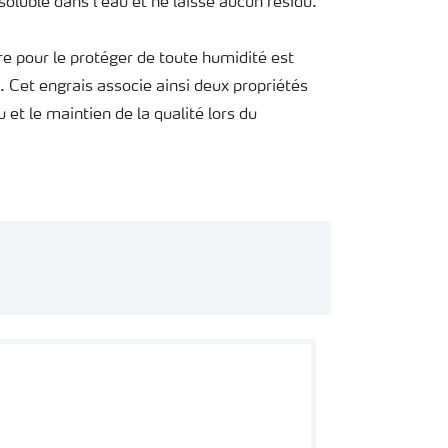
 soluble dans l’eau et ne laisse aucun résidu.
re pour le protéger de toute humidité est
 Cet engrais associe ainsi deux propriétés
 et le maintien de la qualité lors du
commandé pour l’ensemble des cultures hors-
 l’arboriculture ou la vigne.