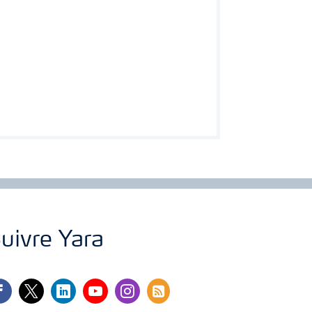
uivre Yara
cebook
twitter
linkedin
youtube
instagram
rss