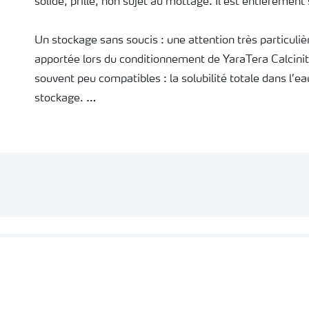
solide, prillé, non sujet au mottage. Il est entièrement
Un stockage sans soucis : une attention très particuliè
apportée lors du conditionnement de YaraTera Calcinit.
souvent peu compatibles : la solubilité totale dans l’eau
stockage.
Associé à l’eau d’irrigation, YaraTera Calcinit est re
sol ou de plein champ, comme les cultures maraîchères,